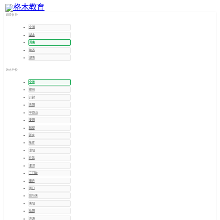
河南
招考信息
切换省份
全国
湖北
河南
陕西
湖南
地市分校
全省
郑州
开封
洛阳
平顶山
安阳
鹤壁
新乡
焦作
濮阳
许昌
漯河
三门峡
商丘
周口
驻马店
南阳
信阳
济源