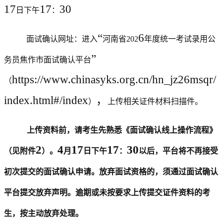
17
17
3
0
日下午
：
“
6
面试确认网址：
进入
河南省
202
年度统一考试录用公
”
务员焦作市面试确认平台
https://www.chinasyks.org.cn/hn_jz26msqr/
（
index.html#/index
，
）
上传相关证件材料扫描件。
上传资料前，请考生先熟悉《面试确认线上操作流程》
2
4
17
17
3
0
（见附件
）。
月
日下午
：
以后，平台将不再接受
初次提交的面试确认申请。放弃面试资格的，须通过面试确认
平台提交放弃声明。逾期或未按要求上传提交证件资料的考
生，按主动放弃处理。