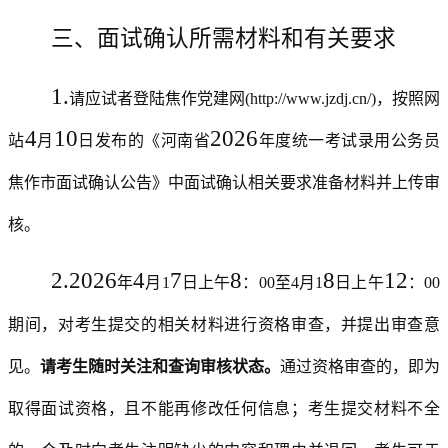
三、面试确认所需材料和有关要求
1.
请应试者登陆焦作党建网
(http://www.jzdj.cn/)
，按照网
4
10
202
6
站
月
日发布的《河南省
年度统一考试录用公务员
焦作市面
试确认公告》中面试确认相关要求准备材料
并上传审
核
。
2.
202
6
4
7
8
8
12
年
月
1
日上午
：
00
至
4
月
1
日上午
：
00
期间，对考生提交的相关材料进行资格审查，并提出审查意
见。
请考生随时关注和查询审核状态。
通过资格审查的，即为
取得面试资格，且不能再修改任何信息；考生提交材料不全