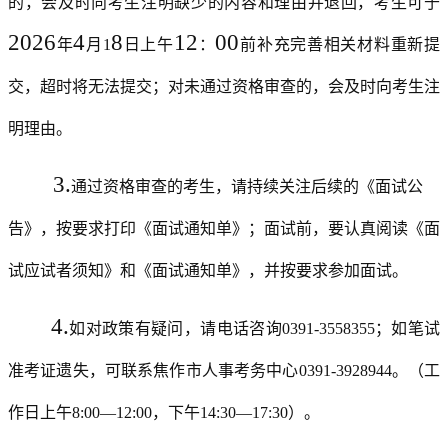
的，会及时向考生注明缺少的内容和理由并退回，考生可于
202
6
4
8
1
2
0
0
年
月
1
日
上
午
：
前补充完善相关材料重新提
交，超时将无法提交；对未通过资格审查的，会及时向考生注
明理由。
3.
通过资格审查的考生，请持续关注后续的《面试公
告》，按要求打印《面试通知单》；面试前，要认真阅读《面
试应试者须知》和《面试通知单》，并按要求参加面试。
4
.
如对政策有疑问，请电话咨询
0391-3558355
；如笔试
准考证遗失，可联系焦作市人事考务中心
0391-3928944
。（工
作日上午
8:00—12:00
，下午
14:30—17:30
）。