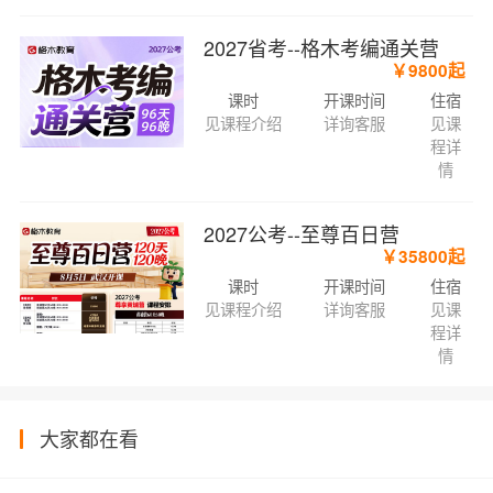
2027省考--格木考编通关营
￥9800起
课时
开课时间
住宿
见课程介绍
详询客服
见课
程详
情
2027公考--至尊百日营
￥35800起
课时
开课时间
住宿
见课程介绍
详询客服
见课
程详
情
大家都在看