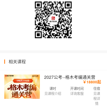
相关课程
2027公考--格木考编通关营
￥18800起
课时
开课时间
住宿
见课程介绍
详询客服
见课
程详
情