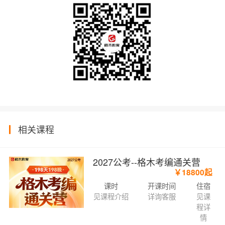
相关课程
2027公考--格木考编通关营
￥18800起
课时
开课时间
住宿
见课程介绍
详询客服
见课
程详
情