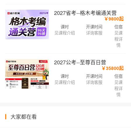
2027省考--格木考编通关营
￥9800起
课时
开课时间
住宿
见课程介绍
详询客服
见课
程详
情
2027公考--至尊百日营
￥35800起
课时
开课时间
住宿
见课程介绍
详询客服
见课
程详
情
大家都在看