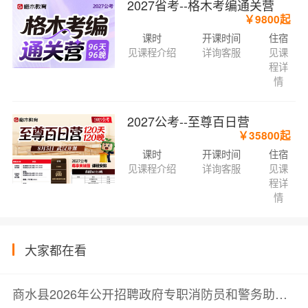
2027省考--格木考编通关营
￥9800起
课时
开课时间
住宿
见课程介绍
详询客服
见课
程详
情
2027公考--至尊百日营
￥35800起
课时
开课时间
住宿
见课程介绍
详询客服
见课
程详
情
大家都在看
商水县2026年公开招聘政府专职消防员和警务助理面试成绩公示