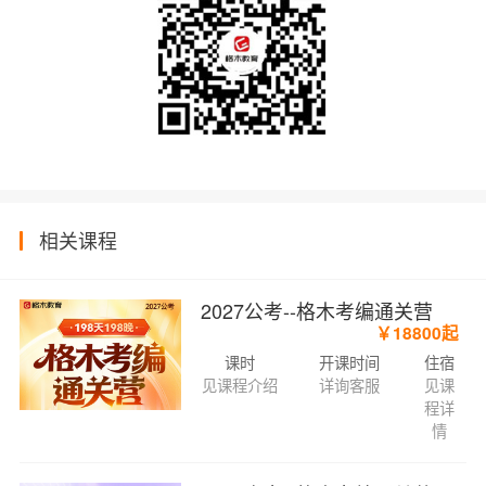
相关课程
2027公考--格木考编通关营
￥18800起
课时
开课时间
住宿
见课程介绍
详询客服
见课
程详
情