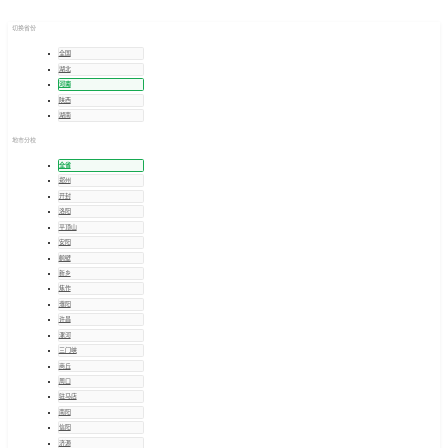
河南
招考信息
切换省份
全国
湖北
河南
陕西
湖南
地市分校
全省
郑州
开封
洛阳
平顶山
安阳
鹤壁
新乡
焦作
濮阳
许昌
漯河
三门峡
商丘
周口
驻马店
南阳
信阳
济源