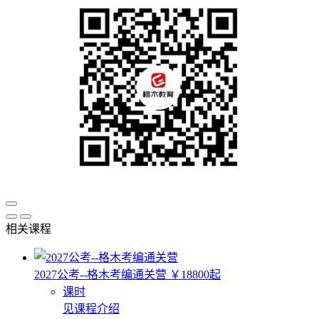
相关课程
2027公考--格木考编通关营
￥18800起
课时
见课程介绍