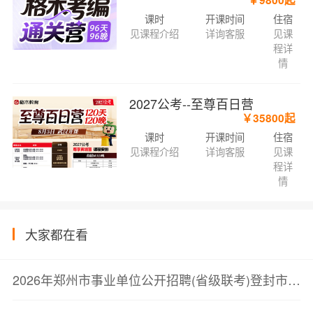
￥9800起
课时
开课时间
住宿
见课程介绍
详询客服
见课
程详
情
2027公考--至尊百日营
￥35800起
课时
开课时间
住宿
见课程介绍
详询客服
见课
程详
情
大家都在看
2026年郑州市事业单位公开招聘(省级联考)登封市岗位总成绩公告