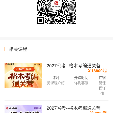
相关课程
2027公考--格木考编通关营
￥18800起
课时
开课时间
住宿
见课程介绍
详询客服
见课
程详
情
2027省考--格木考编通关营