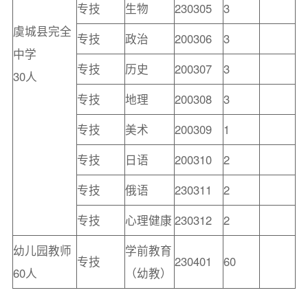
专技
生物
230305
3
虞城县完全
专技
政治
200306
3
中学
专技
历史
200307
3
30人
专技
地理
200308
3
专技
美术
200309
1
专技
日语
200310
2
专技
俄语
230311
2
专技
心理健康
230312
2
幼儿园教师
学前教育
专技
230401
60
60人
（幼教）