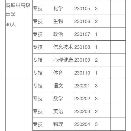
虞城县高级
专技
化学
230105
3
中学
专技
生物
230106
2
40人
专技
政治
230107
1
专技
信息技术
230108
1
专技
心理健康
230109
2
专技
体育
230110
1
专技
语文
230201
3
专技
数学
230202
3
专技
英语
230203
2
专技
物理
230204
5