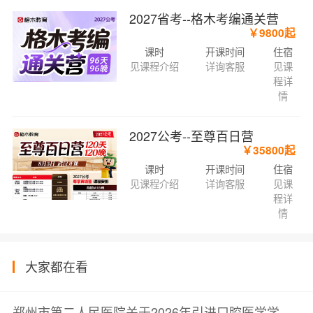
2027省考--格木考编通关营
￥9800起
课时
开课时间
住宿
见课程介绍
详询客服
见课
程详
情
2027公考--至尊百日营
￥35800起
课时
开课时间
住宿
见课程介绍
详询客服
见课
程详
情
大家都在看
郑州市第二人民医院关于2026年引进口腔医学学科带头人的公告