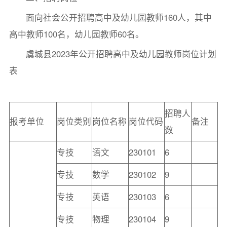
面向社会公开招聘高中及幼儿园教师160人，其中
高中教师100名，幼儿园教师60名。
虞城县2023年公开招聘高中及幼儿园教师岗位计划
表
招聘人
报考单位
岗位类别
岗位名称
岗位代码
备注
数
专技
语文
230101
6
专技
数学
230102
9
专技
英语
230103
6
专技
物理
230104
9