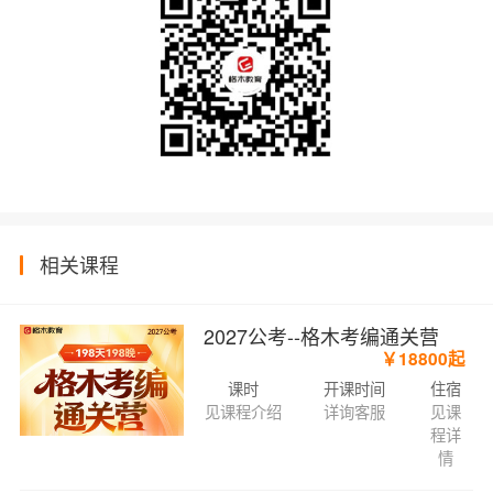
相关课程
2027公考--格木考编通关营
￥18800起
课时
开课时间
住宿
见课程介绍
详询客服
见课
程详
情