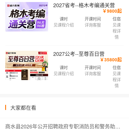
2027省考--格木考编通关营
￥9800起
课时
开课时间
住宿
见课程介绍
详询客服
见课
程详
情
2027公考--至尊百日营
￥35800起
课时
开课时间
住宿
见课程介绍
详询客服
见课
程详
情
大家都在看
商水县2026年公开招聘政府专职消防员和警务助理面试成绩公示