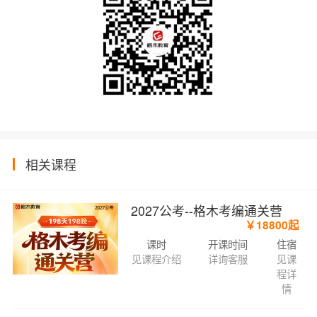
相关课程
2027公考--格木考编通关营
￥18800起
课时
开课时间
住宿
见课程介绍
详询客服
见课
程详
情