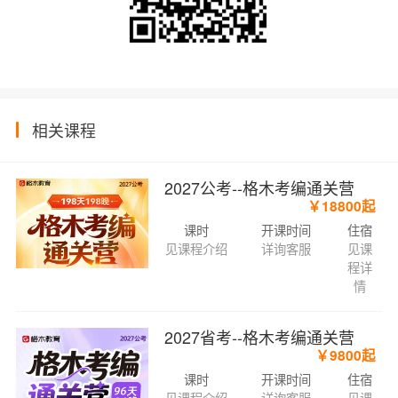
相关课程
2027公考--格木考编通关营
￥18800起
课时
开课时间
住宿
见课程介绍
详询客服
见课
程详
情
2027省考--格木考编通关营
￥9800起
课时
开课时间
住宿