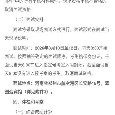
邮件”中的所有审核材料原件。现场资格审核不合格的
取消面试资格。
（二）面试安排
面试将采取现场面试方式进行，面试形式在面试当
天现场说明。
面试时间：
2026
年
3
月
10
日至
12
日
，每天8:30开始
面试。按照抽签确定的面试顺序，考生携带身份证，于
面试当天8:00前进入指定候考室入闱封闭。截至面试当
天8:00没有进入候考室的考生，取消面试资格。
面试地点：
河南省
郑州市航空港区长安路
15号，翠
园迎宾馆
（
详
见附件
3
）。
四、体检和考察
（一）综合成绩计算