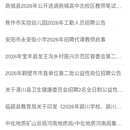
商城县2026年公开选调商城高中北校区教师笔试成绩公示
焦作市实验幼儿园2026年工勤人员招聘公告
安阳市永安街小学2026年招聘代课教师启事
2026年宝丰县龙王沟乡村振兴示范区管委会第二批行政村“一村一专员”公益性岗位拟录用人员公示
2026年鹤壁市市直单位第二批公益性岗位招聘公告
关于潢川县卫生健康委员会招聘2名全日制公益性岗位的公告
临颍县教育局关于印发《2026年颍川学校、颍川新赵学校等学校公开选调教师实施方案》的通知
中化地质矿山总局河南地质局(中化地质河南局集团有限公司)2026年成熟人才招聘公告