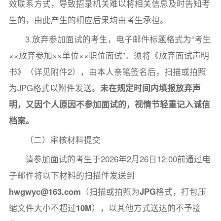
效联系方式，导致招录机关难以将相关信息及时告知考
生的，由此产生的相应后果均由考生承担。
3.放弃参加面试的考生，电子邮件标题格式为“考生
××放弃参加××单位××职位面试”。须将《放弃面试声明
书》（详见附件2），由本人亲笔签名后，扫描或拍照
为JPG格式以附件发送。
未在规定时间内填报放弃声
明，又因个人原因不参加面试的，视情节轻重记入诚信
档案。
（二）审核材料提交
请参加面试的考生于2026年2月26日12:00前通过电
子邮件将以下材料的扫描件发送到
hwgwyc@163.com
（扫描或拍照为
JPG
格式，打包压
缩文件大小不超过
10M
），以其他方式送达的不予接