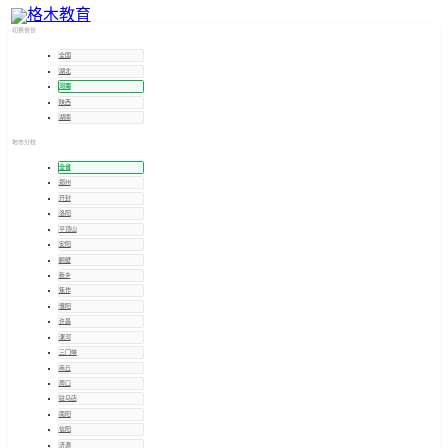
河南
招考信息
切换省份
全国
湖北
河南
陕西
湖南
地市分校
全省
郑州
开封
洛阳
平顶山
安阳
鹤壁
新乡
焦作
濮阳
许昌
漯河
三门峡
商丘
周口
驻马店
南阳
信阳
济源