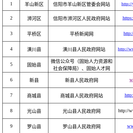
1
http:/
羊山新区
信阳市羊山新区管委会网站
2
https
浉河区
信阳市浉河区人民政府网站
3
http
平桥区
平桥新闻网
4
http://
潢川县
潢川县人民政府网站
微信公众号（固始人力资源和
5
固始县
社会保障局）、固始人才网
6
w
新县
新县人民政府网
7
http
商城县
商城县人民政府网站
8
http://
光山县
光山县人民政府网
9
ww
罗山县
罗山县人民政府网