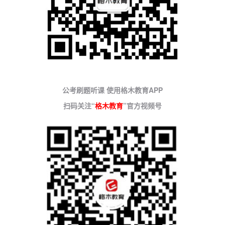
公考刷题听课 使用格木教育APP
扫码关注“
格木教育
”官方视频号