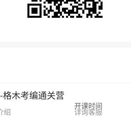
考--格木考编通关营
时
开课时间
介绍
详询客服