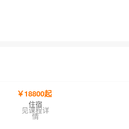
￥18800起
住宿
见课程详
情