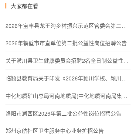
大家都在看
2026年宝丰县龙王沟乡村振兴示范区管委会第二批行政村“一村一专员”公益性岗位拟录用人员公示
2026年鹤壁市市直单位第二批公益性岗位招聘公告
关于潢川县卫生健康委员会招聘2名全日制公益性岗位的公告
临颍县教育局关于印发《2026年颍川学校、颍川新赵学校等学校公开选调教师实施方案》的通知
中化地质矿山总局河南地质局(中化地质河南局集团有限公司)2026年成熟人才招聘公告
洛阳市涧西区2026年第二批公益性岗位招聘公告
郑州京航社区卫生服务中心业务扩招公告