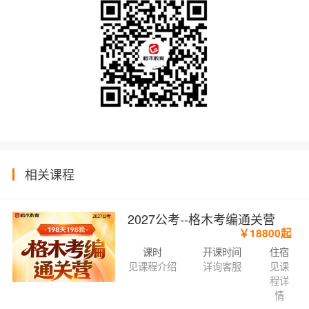
相关课程
2027公考--格木考编通关营
￥18800起
课时
开课时间
住宿
见课程介绍
详询客服
见课
程详
情