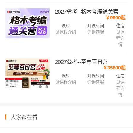
2027省考--格木考编通关营
￥9800起
课时
开课时间
住宿
见课程介绍
详询客服
见课
程详
情
2027公考--至尊百日营
￥35800起
课时
开课时间
住宿
见课程介绍
详询客服
见课
程详
情
大家都在看