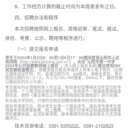
8、工作经历计算的截止时间为本简章发布之日。
四、招聘办法和程序
本次招聘按照网上报名、资格初审、笔试、面试、
体检、考察、公示、聘用等程序进行。
（一）提交报名申请
考生于202
4
年
1
月
3
日8：00至
1
月
6
日17：00期间登录沁阳市人民
政府网（
http://www.qinyang.gov.cn/
），点击“
沁阳市
第一中学
2023年
公开招聘
教师
网上报名
”。
进入网上报名系统(
建议使用360
浏览器极速模式
)，按要求提交报名申请并上传本人电子照片（近期
正面免冠证件照，红、蓝或白底均可，jpg格式，清晰无变形，照片
宽高比例约为1.3:1.6，大小为130×160像素，30kb以下，最终效果
以输出后的大小为准）。
考生报名时必须按照本人毕业证、有效身份证等相关证件显示的专
业名称、个人情况如实填写报名信息，如信息不一致或故意填报虚
假信息，按照《事业单位公开招聘违规违纪处理规定》进行处理。
有多层次学历的，只填符合岗位招聘资格条件的学历信息。
报名申请提交后，将向考生反馈一个报名序号。报名序号是考生查
询报考资格审查结果、网上缴费、下载打印准考证和成绩查询等事
项的重要依据，必须妥善保管。报考者填写的信息和联系方式须准
确详实。
技术咨询电话：0391-5355222、0391-2102823